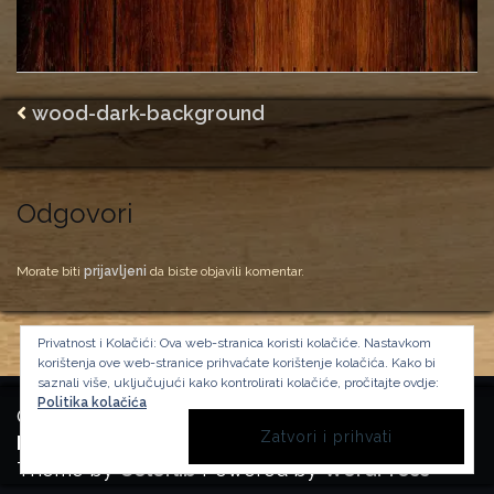
wood-dark-background
Odgovori
Morate biti
prijavljeni
da biste objavili komentar.
Privatnost i Kolačići: Ova web-stranica koristi kolačiće. Nastavkom
korištenja ove web-stranice prihvaćate korištenje kolačića.
Kako bi
saznali više, uključujući kako kontrolirati kolačiće, pročitajte ovdje:
Politika kolačića
Copyright Manufactura Historica, 2024.
Background image by kbza
on Freepik
Theme by
Colorlib
Powered by
WordPress
BACK