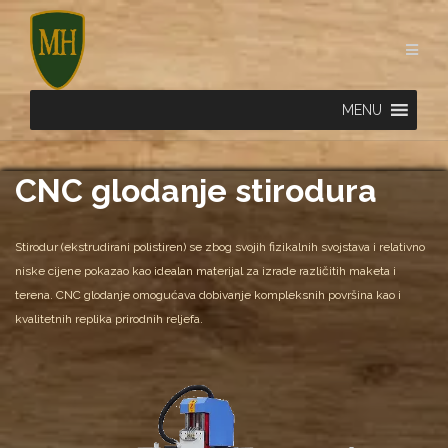
Skip
to
content
MENU
CNC glodanje stirodura
Stirodur (ekstrudirani polistiren) se zbog svojih fizikalnih svojstava i relativno
niske cijene pokazao kao idealan materijal za izrade različitih maketa i
terena. CNC glodanje omogućava dobivanje kompleksnih površina kao i
kvalitetnih replika prirodnih reljefa.