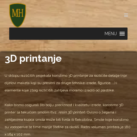
Skip
to
content
MENU
3D printanje
U sklopu različitih projekata koristimo 3D printanje za različite detalje (npr.
dijelovi maketa koji su presitni za druge tehnike izrade, figurice, …) i
elemente koje zbog različitih zahtjeva moramo izraditi od plastike.
Kako bismo osigurali što bolju preciznost i kvalitetu izrade, koristimo 3D
printer sa tekućom smolim (tvz.
resin 3D printer
). Ovisno o željama i
zahtjevima kupca smola može biti tvrda ili fleksibilna. Smole koje koristimo
su vodoperive te time manje štetne za okoliš. Radni volumen printera je 180
x 164 x 102 mm.