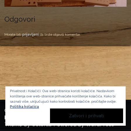
Odgovori
Morate biti
prijavljeni
da biste objavili komentar.
Privatnost i Kolačići: Ova web-stranica koristi kolačiće. Nastavkom
korištenja ove web-stranice prihvaćate korištenje kolačića.
Kako bi
saznali više, uključujući kako kontrolirati kolačiće, pročitajte ovdje:
Politika kolačića
Copyright Manufactura Historica, 2024.
Background image by kbza
on Freepik
Theme by
Colorlib
Powered by
WordPress
BACK