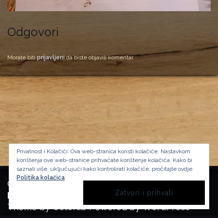
Odgovori
Morate biti
prijavljeni
da biste objavili komentar.
Privatnost i Kolačići: Ova web-stranica koristi kolačiće. Nastavkom
korištenja ove web-stranice prihvaćate korištenje kolačića.
Kako bi
saznali više, uključujući kako kontrolirati kolačiće, pročitajte ovdje:
Politika kolačića
Copyright Manufactura Historica, 2024.
Background image by kbza
on Freepik
Theme by
Colorlib
Powered by
WordPress
BACK