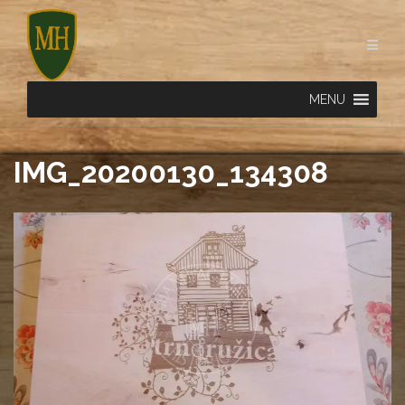
Skip
to
content
MENU
IMG_20200130_134308