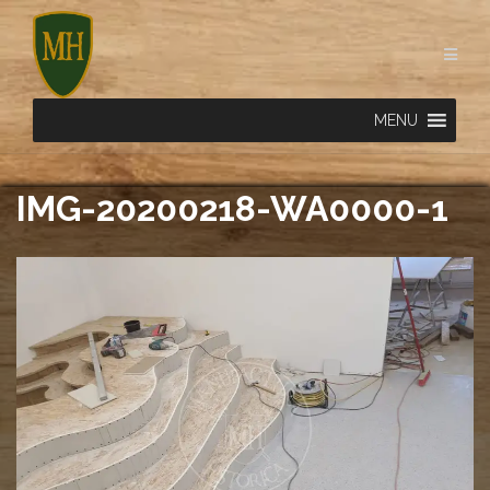
Skip
to
content
MENU
IMG-20200218-WA0000-1