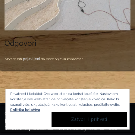
Odgovori
Morate biti
prijavljeni
da biste objavili komentar.
Privatnost i Kolačići: Ova web-stranica koristi kolačiće. Nastavkom
korištenja ove web-stranice prihvaćate korištenje kolačića.
Kako bi
saznali više, uključujući kako kontrolirati kolačiće, pročitajte ovdje:
Politika kolačića
Copyright Manufactura Historica, 2024.
Background image by kbza
on Freepik
Theme by
Colorlib
Powered by
WordPress
BACK