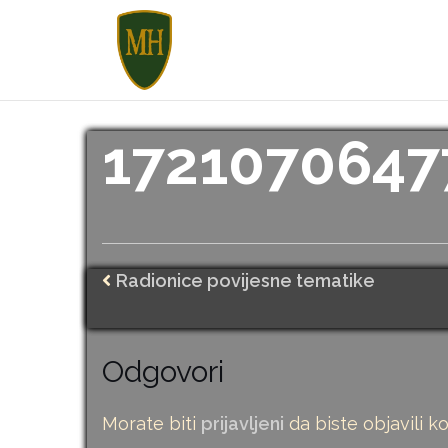
Skip
to
content
1721070647
Radionice povijesne tematike
Odgovori
Morate biti
prijavljeni
da biste objavili k