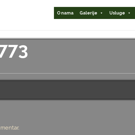
O nama
Galerije
Usluge
773
omentar.