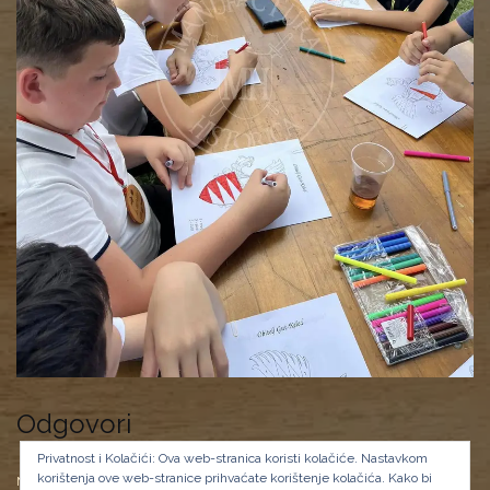
Odgovori
Privatnost i Kolačići: Ova web-stranica koristi kolačiće. Nastavkom
korištenja ove web-stranice prihvaćate korištenje kolačića.
Kako bi
Morate biti
prijavljeni
da biste objavili komentar.