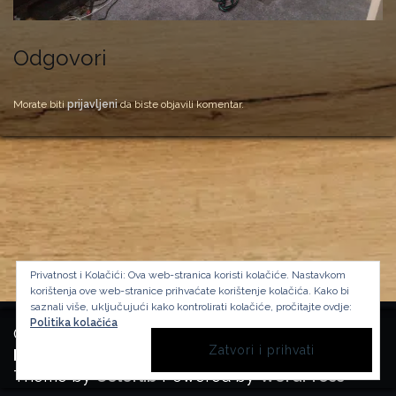
Odgovori
Morate biti
prijavljeni
da biste objavili komentar.
Privatnost i Kolačići: Ova web-stranica koristi kolačiće. Nastavkom
korištenja ove web-stranice prihvaćate korištenje kolačića.
Kako bi
saznali više, uključujući kako kontrolirati kolačiće, pročitajte ovdje:
Politika kolačića
Copyright Manufactura Historica, 2024.
Background image by kbza
on Freepik
Theme by
Colorlib
Powered by
WordPress
BACK