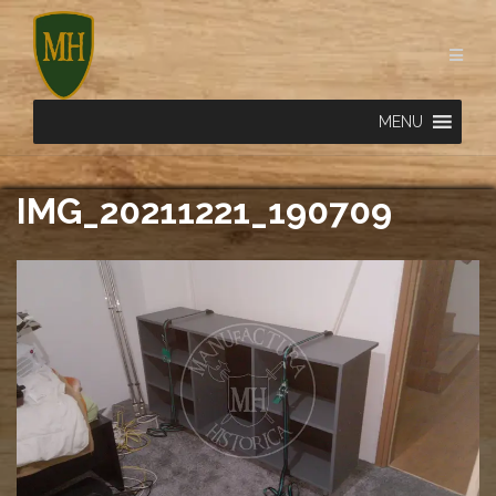
Skip
to
content
MENU
IMG_20211221_190709