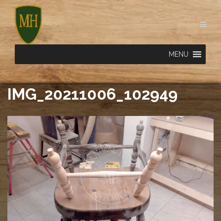
Skip
to
content
MENU
IMG_20211006_102949