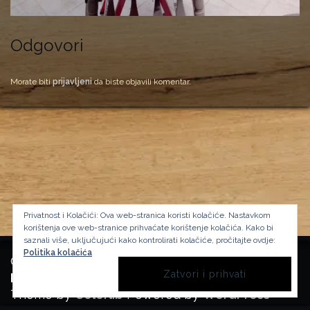
Odgovori
Morate biti
prijavljeni
da biste objavili komentar.
Privatnost i Kolačići: Ova web-stranica koristi kolačiće. Nastavkom
korištenja ove web-stranice prihvaćate korištenje kolačića.
Kako bi
saznali više, uključujući kako kontrolirati kolačiće, pročitajte ovdje:
Politika kolačića
Copyright Manufactura Historica, 2024.
Background image by kbza
on Freepik
Theme by
Colorlib
Powered by
WordPress
BACK