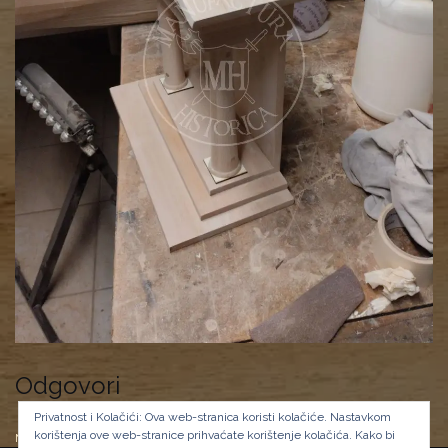
Odgovori
Privatnost i Kolačići: Ova web-stranica koristi kolačiće. Nastavkom
korištenja ove web-stranice prihvaćate korištenje kolačića.
Kako bi
Morate biti
prijavljeni
da biste objavili komentar.