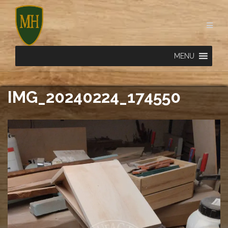
Skip
to
content
MENU
IMG_20240224_174550