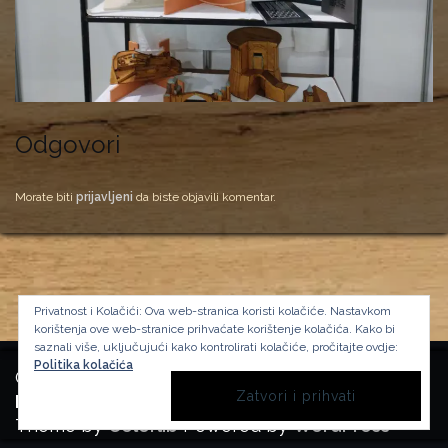
Odgovori
Morate biti
prijavljeni
da biste objavili komentar.
Privatnost i Kolačići: Ova web-stranica koristi kolačiće. Nastavkom
korištenja ove web-stranice prihvaćate korištenje kolačića.
Kako bi
saznali više, uključujući kako kontrolirati kolačiće, pročitajte ovdje:
Politika kolačića
Copyright Manufactura Historica, 2024.
Background image by kbza
on Freepik
Theme by
Colorlib
Powered by
WordPress
BACK