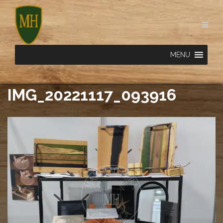
Skip
to
content
MENU
IMG_20221117_093916