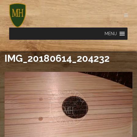
Skip
to
content
MENU
IMG_20180614_204232