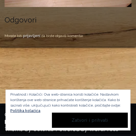
Odgovori
Morate biti
prijavljeni
da biste objavili komentar.
Privatnost i Kolačići: Ova web-stranica koristi kolačiće. Nastavkom
korištenja ove web-stranice prihvaćate korištenje kolačića.
Kako bi
saznali više, uključujući kako kontrolirati kolačiće, pročitajte ovdje:
Politika kolačića
Copyright Manufactura Historica, 2024.
Background image by kbza
on Freepik
Theme by
Colorlib
Powered by
WordPress
BACK