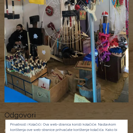
Odgovori
Privatnost i Kolačići: Ova web-stranica koristi kolačiće. Nastavkom
korištenja ove web-stranice prihvaćate korištenje kolačića.
Kako bi
Morate biti
prijavljeni
da biste objavili komentar.