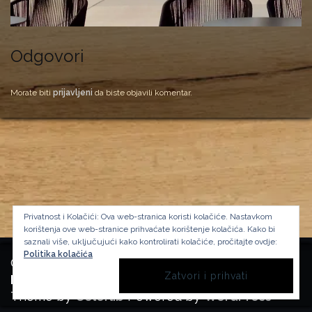
Odgovori
Morate biti
prijavljeni
da biste objavili komentar.
Privatnost i Kolačići: Ova web-stranica koristi kolačiće. Nastavkom
korištenja ove web-stranice prihvaćate korištenje kolačića.
Kako bi
saznali više, uključujući kako kontrolirati kolačiće, pročitajte ovdje:
Politika kolačića
Copyright Manufactura Historica, 2024.
Background image by kbza
on Freepik
Theme by
Colorlib
Powered by
WordPress
BACK