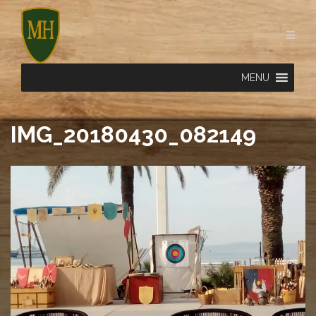
Skip
to
content
MENU
IMG_20180430_082149