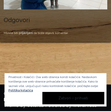
Odgovori
Morate biti
prijavljeni
da biste objavili komentar.
Privatnost i Kolačići: Ova web-stranica koristi kolačiće. Nastavkom
korištenja ove web-stranice prihvaćate korištenje kolačića.
Kako bi
saznali više, uključujući kako kontrolirati kolačiće, pročitajte ovdje:
Politika kolačića
Copyright Manufactura Historica, 2024.
Background image by kbza
on Freepik
Theme by
Colorlib
Powered by
WordPress
BACK