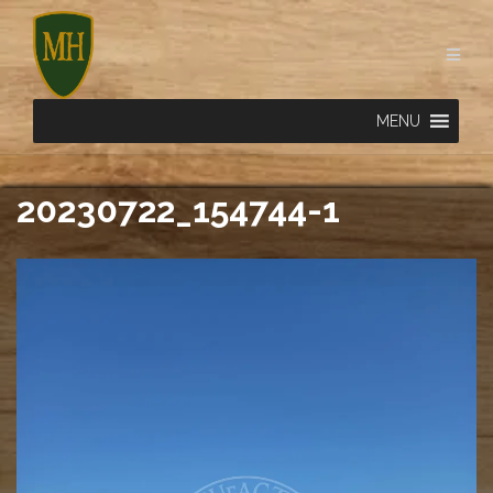
Skip
to
content
MENU
20230722_154744-1