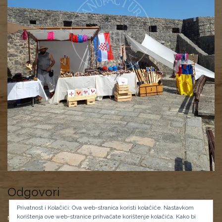
Odgovori
Privatnost i Kolačići: Ova web-stranica koristi kolačiće. Nastavkom
korištenja ove web-stranice prihvaćate korištenje kolačića.
Kako bi
Morate biti
prijavljeni
da biste objavili komentar.