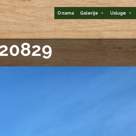
O nama
Galerije
Usluge
20829