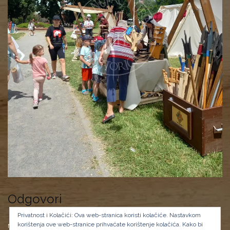
Odgovori
Privatnost i Kolačići: Ova web-stranica koristi kolačiće. Nastavkom
korištenja ove web-stranice prihvaćate korištenje kolačića.
Kako bi
Morate biti
prijavljeni
da biste objavili komentar.