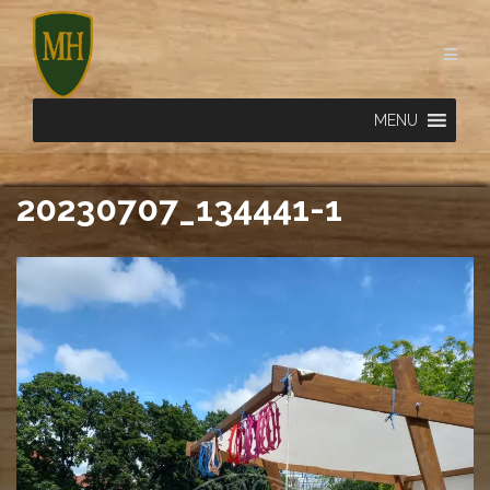
Skip
to
content
MENU
20230707_134441-1