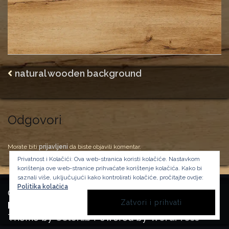
natural wooden background
Odgovori
Morate biti
prijavljeni
da biste objavili komentar.
Privatnost i Kolačići: Ova web-stranica koristi kolačiće. Nastavkom
korištenja ove web-stranice prihvaćate korištenje kolačića.
Kako bi
saznali više, uključujući kako kontrolirati kolačiće, pročitajte ovdje:
Politika kolačića
Copyright Manufactura Historica, 2024.
Background image by kbza
on Freepik
Theme by
Colorlib
Powered by
WordPress
BACK