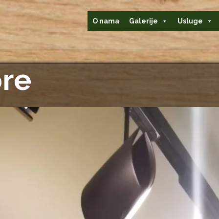
O nama
Galerije
Usluge
ore