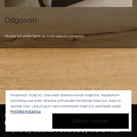
Odgovori
Morate biti
prijavljeni
da biste objavili komentar.
Privatnost i Kolačići: Ova web-stranica koristi kolačiće. Nastavkom
korištenja ove web-stranice prihvaćate korištenje kolačića.
Kako bi
saznali više, uključujući kako kontrolirati kolačiće, pročitajte ovdje:
Politika kolačića
Copyright Manufactura Historica, 2024.
Background image by kbza
on Freepik
Theme by
Colorlib
Powered by
WordPress
BACK