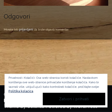
Odgovori
Morate biti
prijavljeni
da biste objavili komentar.
Privatnost i Kolačići: Ova web-stranica koristi kolačiće. Nastavkom
korištenja ove web-stranice prihvaćate korištenje kolačića.
Kako bi
saznali više, uključujući kako kontrolirati kolačiće, pročitajte ovdje:
Politika kolačića
Copyright Manufactura Historica, 2024.
Background image by kbza
on Freepik
Theme by
Colorlib
Powered by
WordPress
BACK