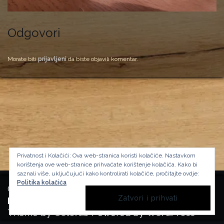
Odgovori
Morate biti
prijavljeni
da biste objavili komentar.
Privatnost i Kolačići: Ova web-stranica koristi kolačiće. Nastavkom
korištenja ove web-stranice prihvaćate korištenje kolačića.
Kako bi
saznali više, uključujući kako kontrolirati kolačiće, pročitajte ovdje:
Politika kolačića
Copyright Manufactura Historica, 2024.
Background image by kbza
on Freepik
Theme by
Colorlib
Powered by
WordPress
BACK