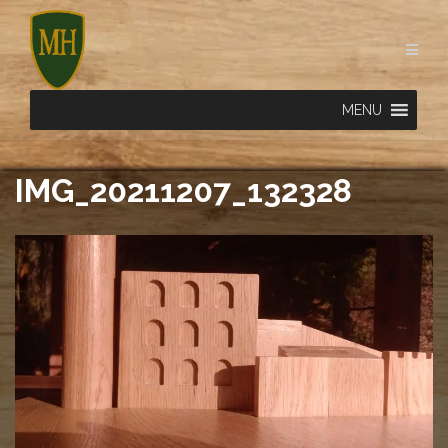
Skip
to
content
MENU
IMG_20211207_132328