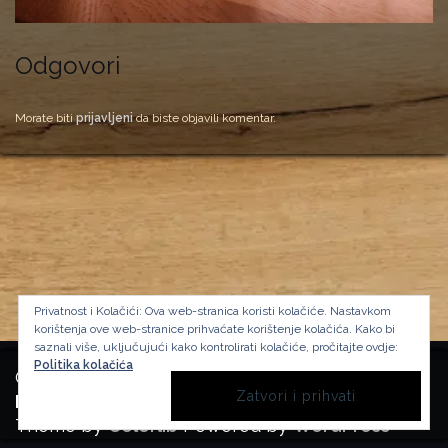
Odgovori
Morate biti
prijavljeni
da biste objavili komentar.
Privatnost i Kolačići: Ova web-stranica koristi kolačiće. Nastavkom
korištenja ove web-stranice prihvaćate korištenje kolačića.
Kako bi
saznali više, uključujući kako kontrolirati kolačiće, pročitajte ovdje:
Politika kolačića
Copyright Manufactura Historica, 2024.
Background image by kbza
on Freepik
Theme by
Colorlib
Powered by
WordPress
BACK