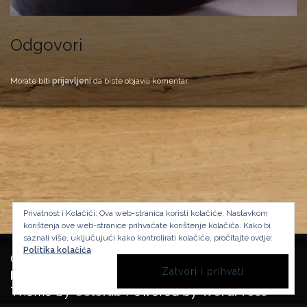
Odgovori
Morate biti
prijavljeni
da biste objavili komentar.
Privatnost i Kolačići: Ova web-stranica koristi kolačiće. Nastavkom
korištenja ove web-stranice prihvaćate korištenje kolačića.
Kako bi
saznali više, uključujući kako kontrolirati kolačiće, pročitajte ovdje:
Politika kolačića
Copyright Manufactura Historica, 2024.
Background image by kbza
on Freepik
Theme by
Colorlib
Powered by
WordPress
BACK