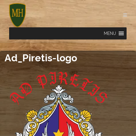
Skip
to
content
MENU
Ad_Piretis-logo