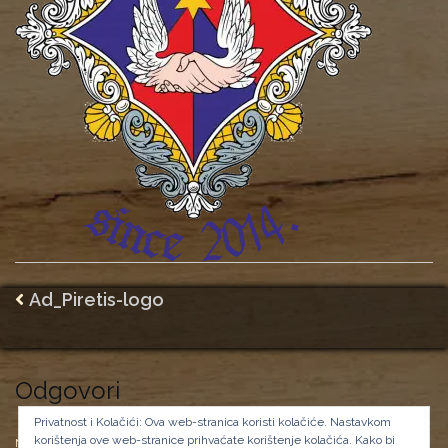
Ad_Piretis-logo
Odgovori
Privatnost i Kolačići: Ova web-stranica koristi kolačiće. Nastavkom
korištenja ove web-stranice prihvaćate korištenje kolačića.
Kako bi
Morate biti
prijavljeni
da biste objavili komentar.