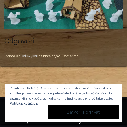
Odgovori
Morate biti
prijavljeni
da biste objavili komentar.
Privatnost i Kolačići: Ova web-stranica koristi kolačiće. Nastavkom
korištenja ove web-stranice prihvaćate korištenje kolačića.
Kako bi
saznali više, uključujući kako kontrolirati kolačiće, pročitajte ovdje:
Politika kolačića
Copyright Manufactura Historica, 2024.
Background image by kbza
on Freepik
Theme by
Colorlib
Powered by
WordPress
BACK